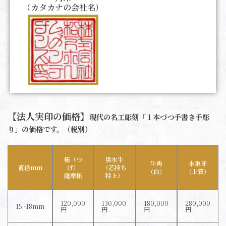
（カタカナの会社名）
【法人実印の価格】
現代の名工彫刻「１本づつ手書き手彫
り」の価格です。（税別）
柘（つ
黒水牛
牛角
本象牙
直径mm
げ）
（芯持ち
（白）
（上質）
薩摩柘
特上）
120,000
130,000
180,000
280,000
15~18mm
円
円
円
円