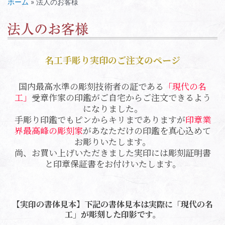
ホーム
»
法人のお客様
名工手彫り実印のご注文のページ
国内最高水準の彫刻技術者の証である
「現代の名
工」
受章作家の印鑑がご自宅からご注文できるよう
になりました。
手彫り印鑑でもピンからキリまでありますが
印章業
界最高峰の彫刻家
があなただけの印鑑を真心込めて
お彫りいたします。
尚、お買い上げいただきました実印には彫刻証明書
と印章保証書をお付けいたします。
【実印の書体見本】下記の書体見本は実際に「現代の名
工」が彫刻した印影です。