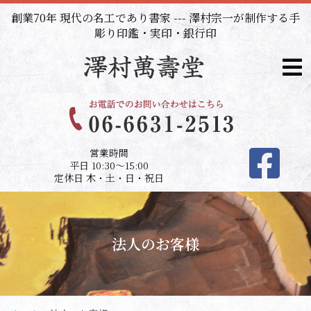
内
創業70年 現代の名工であり書家 --- 澤村宗一が制作する手
容
彫り印鑑・実印・銀行印
を
ス
キ
ッ
プ
営業時間
平日 10:30～15:00
定休日 木・土・日・祝日
法人のお客様