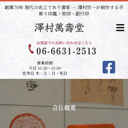
内
創業70年 現代の名工であり書家 --- 澤村宗一が制作する手
容
彫り印鑑・実印・銀行印
を
ス
キ
ッ
プ
営業時間
平日 10:30～15:00
定休日 木・土・日・祝日
会社概要